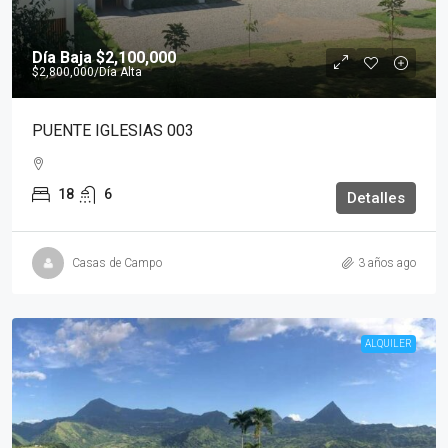
Día Baja
$2,100,000
$2,800,000
/Día Alta
PUENTE IGLESIAS 003
18
6
Detalles
Casas de Campo
3 años ago
ALQUILER