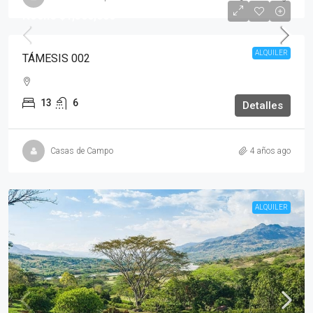
Noche
$1,300,000
ALQUILER
TÁMESIS 002
13
6
Detalles
Casas de Campo
4 años ago
ALQUILER