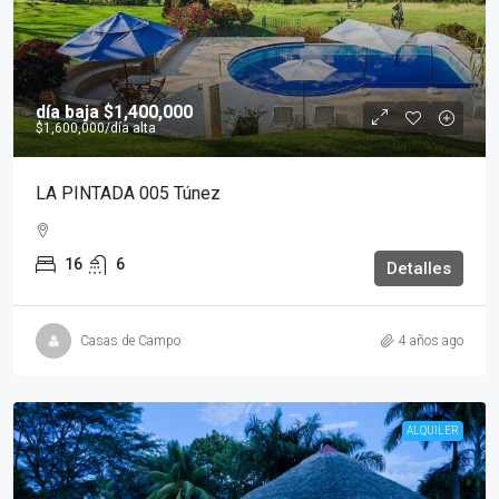
día baja
$1,400,000
$1,600,000
/día alta
LA PINTADA 005 Túnez
16
6
Detalles
Casas de Campo
4 años ago
ALQUILER