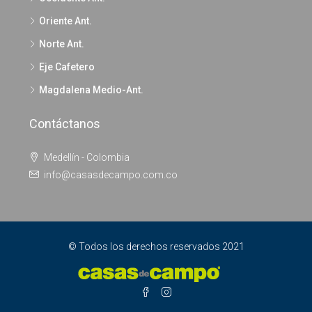
Oriente Ant.
Norte Ant.
Eje Cafetero
Magdalena Medio-Ant.
Contáctanos
Medellín - Colombia
info@casasdecampo.com.co
© Todos los derechos reservados 2021