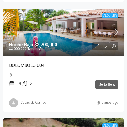
ALQUILER
Noche Baja
$2,700,000
$3,000,000
/Noche Alta
BOLOMBOLO 004
14
6
Detalles
Casas de Campo
5 años ago
ALQUILER