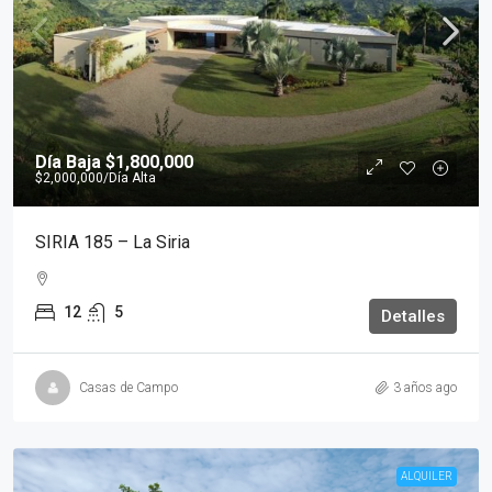
Día Baja
$1,800,000
$2,000,000
/Día Alta
SIRIA 185 – La Siria
12
5
Detalles
Casas de Campo
3 años ago
ALQUILER