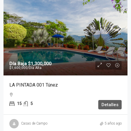
Día Baja
$1,300,000
$1,600,000
/Día Alta
LA PINTADA 001 Túnez
15
5
Detalles
Casas de Campo
5 años ago