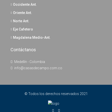
Occidente Ant.
Oriente Ant.
Norte Ant.
Eje Cafetero
Magdalena Medio-Ant.
Contáctanos
Medellín - Colombia
info@casasdecampo.com.co
© Todos los derechos reservados 2021