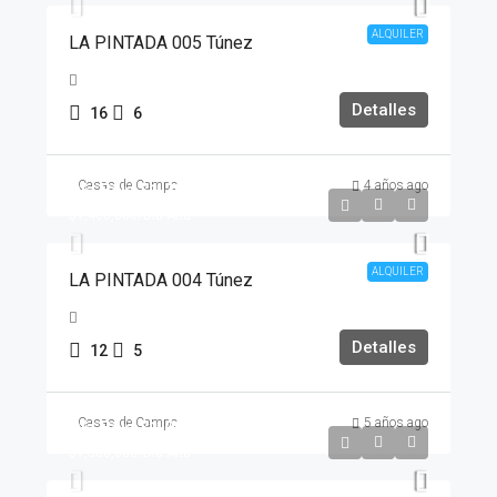
ALQUILER
LA PINTADA 005 Túnez
Detalles
16
6
Casas de Campo
4 años ago
Día Baja
$1,200,000
$1,400,000
/Día Alta
ALQUILER
LA PINTADA 004 Túnez
Detalles
12
5
Casas de Campo
5 años ago
Día Baja
$1,000,000
$1,300,000
/Día Alta