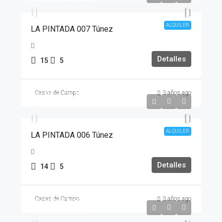
$1,500,000
/Noche Alta
ALQUILER
LA PINTADA 007 Túnez
Detalles
15
5
Casas de Campo
3 años ago
Día Baja
$1,200,000
$1,500,000
/Día Alta
ALQUILER
LA PINTADA 006 Túnez
Detalles
14
5
Casas de Campo
3 años ago
día baja
$1,400,000
$1,600,000
/día alta