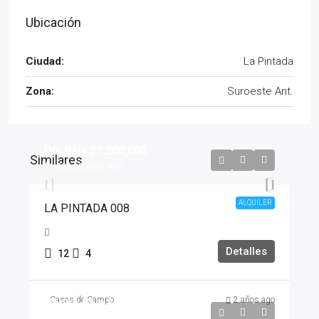
Ubicación
Ciudad:
La Pintada
Zona:
Suroeste Ant.
Día Baja
$1,200,000
Similares
$1,800,000
/Día Alta
ALQUILER
LA PINTADA 008
Detalles
12
4
Casas de Campo
2 años ago
Noche Baja
$1,200,000