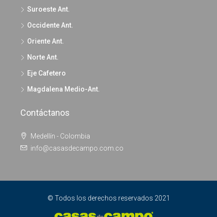
Suroeste Ant.
Occidente Ant.
Oriente Ant.
Norte Ant.
Eje Cafetero
Magdalena Medio-Ant.
Contáctanos
Medellín - Colombia
info@casasdecampo.com.co
© Todos los derechos reservados 2021