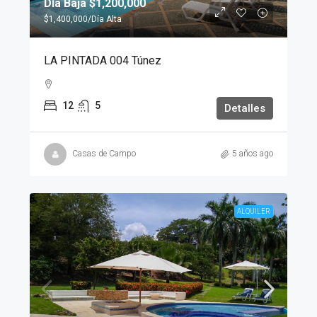
Día Baja
$1,200,000
$1,400,000
/Día Alta
LA PINTADA 004 Túnez
12
5
Detalles
Casas de Campo
5 años ago
ALQUILER