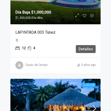
Día Baja
$1,000,000
$1,300,000
/Día Alta
LAPINTADA 003 Túnez
12
4
Detalles
Casas de Campo
5 años ago
ALQUILER