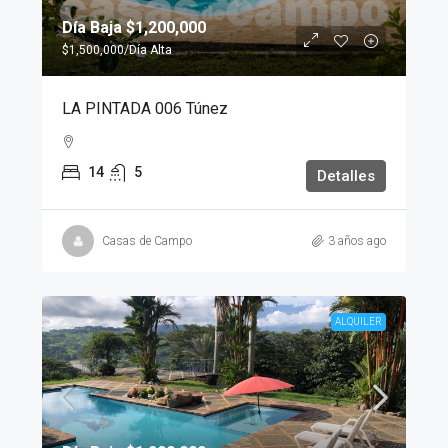
Día Baja
$1,200,000
$1,500,000
/Día Alta
LA PINTADA 006 Túnez
14
5
Detalles
Casas de Campo
3 años ago
ALQUILER