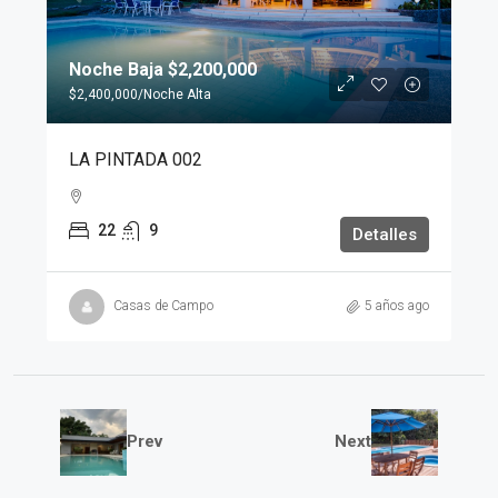
Noche Baja
$2,200,000
$2,400,000
/Noche Alta
LA PINTADA 002
22
9
Detalles
Casas de Campo
5 años ago
Prev
Next