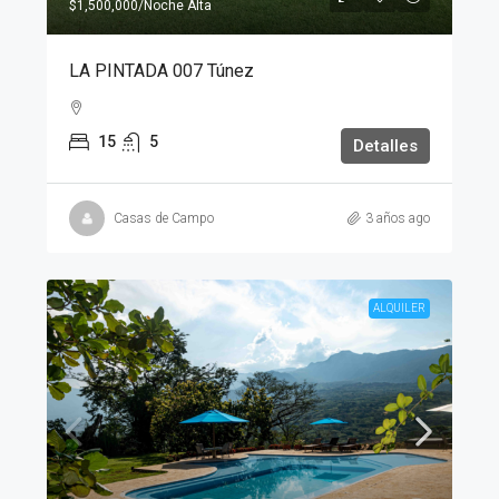
$1,500,000
/Noche Alta
LA PINTADA 007 Túnez
15
5
Detalles
Casas de Campo
3 años ago
ALQUILER