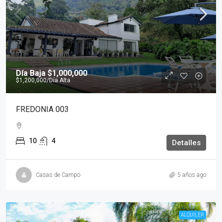
Día Baja
$1,000,000
$1,200,000
/Día Alta
FREDONIA 003
10
4
Detalles
Casas de Campo
5 años ago
ALQUILER