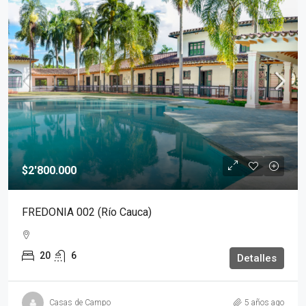
$2'800.000
FREDONIA 002 (Río Cauca)
20
6
Detalles
Casas de Campo
5 años ago