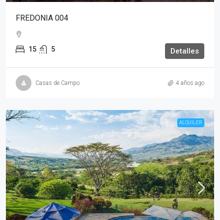
FREDONIA 004
15
5
Detalles
Casas de Campo
4 años ago
ALQUILER