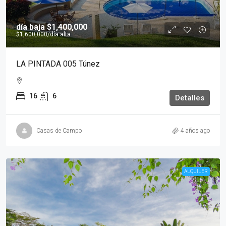
día baja
$1,400,000
$1,600,000
/día alta
LA PINTADA 005 Túnez
16
6
Detalles
Casas de Campo
4 años ago
ALQUILER