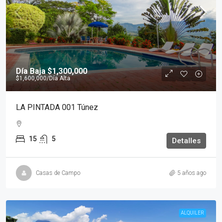
Día Baja
$1,300,000
$1,600,000
/Día Alta
LA PINTADA 001 Túnez
15
5
Detalles
Casas de Campo
5 años ago
ALQUILER