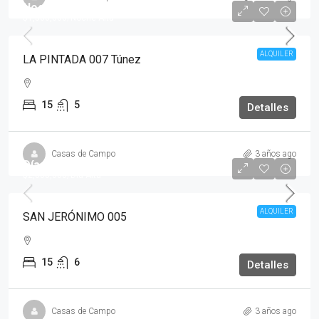
Noche Baja
$1,200,000
$1,500,000
/Noche Alta
ALQUILER
LA PINTADA 007 Túnez
15
5
Detalles
Casas de Campo
3 años ago
Día Baja
$1,600,000
$2,000,000
/Día Alta
ALQUILER
SAN JERÓNIMO 005
15
6
Detalles
Casas de Campo
3 años ago