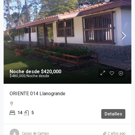
Noche desde
$420,000
$480,000
/Noche desde
ORIENTE 014 Llanogrande
14
5
Detalles
Casas de Campo
2 años ago