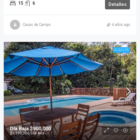
15
6
Detalles
Casas de Campo
4 años ago
ALQUILER
Día Baja
$900,000
$1,100,000
/Día Alta