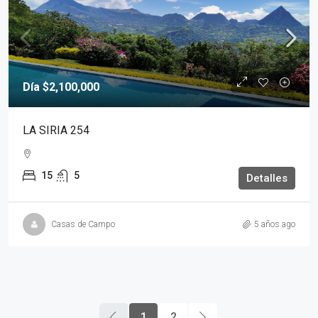
Día
$2,100,000
LA SIRIA 254
15
5
Detalles
Casas de Campo
5 años ago
1
2