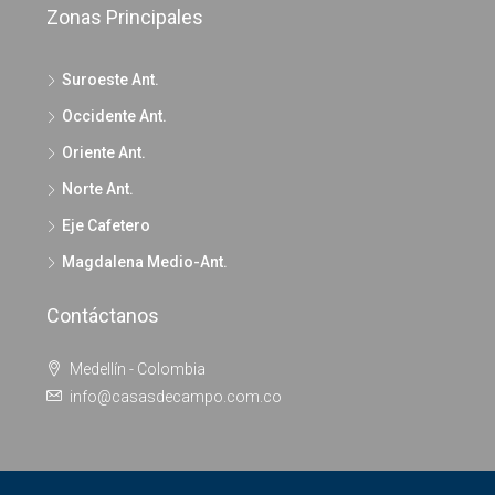
Zonas Principales
Suroeste Ant.
Occidente Ant.
Oriente Ant.
Norte Ant.
Eje Cafetero
Magdalena Medio-Ant.
Contáctanos
Medellín - Colombia
info@casasdecampo.com.co