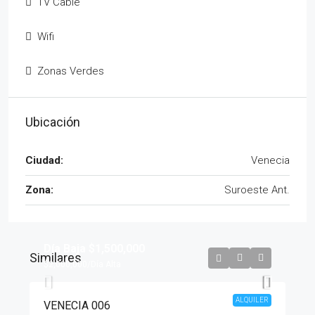
TV Cable
Wifi
Zonas Verdes
Ubicación
Ciudad:
Venecia
Zona:
Suroeste Ant.
Día Baja
$1,500,000
Similares
$2,000,000
/Día Alta
ALQUILER
VENECIA 006