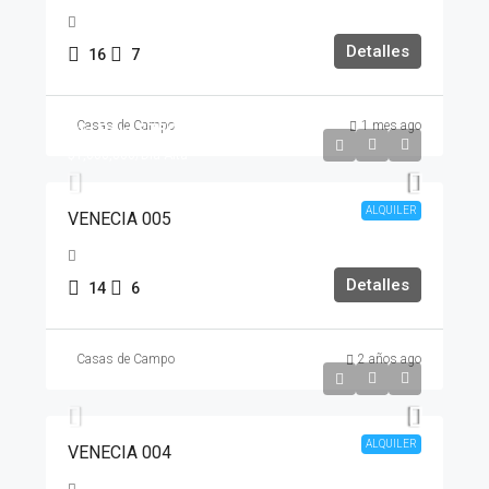
Detalles
16
7
Casas de Campo
1 mes ago
Día Baja
$750,000
$1,000,000
/Día Alta
ALQUILER
VENECIA 005
Detalles
14
6
Casas de Campo
2 años ago
Noche
$1,800,000
ALQUILER
VENECIA 004