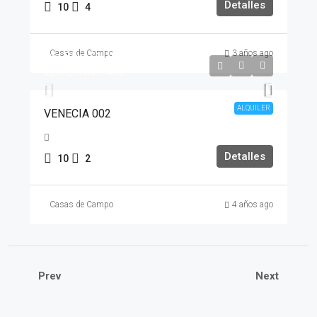
Detalles
10
4
Casas de Campo
3 años ago
Día Baja
$1,100,000
$1,300,000
/Día Alta
ALQUILER
VENECIA 002
Detalles
10
2
Casas de Campo
4 años ago
Prev
Next