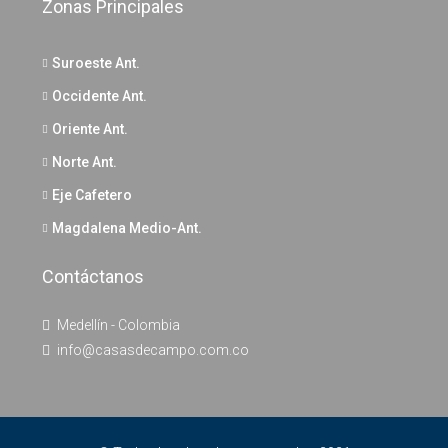
Zonas Principales
Suroeste Ant.
Occidente Ant.
Oriente Ant.
Norte Ant.
Eje Cafetero
Magdalena Medio-Ant.
Contáctanos
Medellín - Colombia
info@casasdecampo.com.co