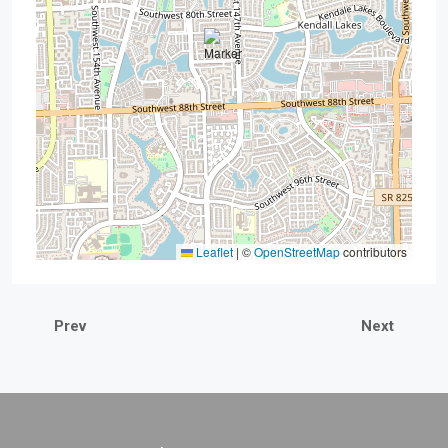
Leaflet
|
©
OpenStreetMap
contributors
Prev
Next