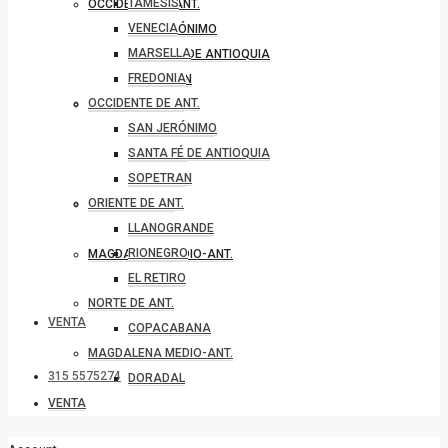
TÁMESIS
OCCIDENTE DE ANT.
VENECIA
SAN JERÓNIMO
MARSELLA
SANTA FÉ DE ANTIOQUIA
FREDONIA
SOPETRAN
OCCIDENTE DE ANT.
ORIENTE DE ANT.
SAN JERÓNIMO
LLANOGRANDE
SANTA FÉ DE ANTIOQUIA
RIONEGRO
SOPETRAN
EL RETIRO
ORIENTE DE ANT.
NORTE DE ANT.
LLANOGRANDE
COPACABANA
RIONEGRO
MAGDALENA MEDIO-ANT.
EL RETIRO
DORADAL
NORTE DE ANT.
VENTA
COPACABANA
MAGDALENA MEDIO-ANT.
315 5575274
DORADAL
VENTA