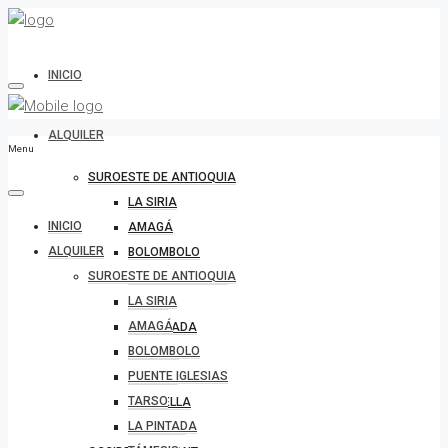
INICIO
ALQUILER
Menu
SUROESTE DE ANTIOQUIA
LA SIRIA
INICIO
AMAGÁ
ALQUILER
BOLOMBOLO
SUROESTE DE ANTIOQUIA
PUENTE IGLESIAS
LA SIRIA
TARSO
AMAGÁ
LA PINTADA
BOLOMBOLO
TÁMESIS
PUENTE IGLESIAS
VENECIA
TARSO
MARSELLA
LA PINTADA
FREDONIA