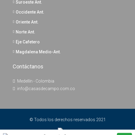
Suroeste Ant.
Occidente Ant.
Oriente Ant.
Norte Ant.
Eje Cafetero
Magdalena Medio-Ant.
Contáctanos
Medellín - Colombia
info@casasdecampo.com.co
© Todos los derechos reservados 2021