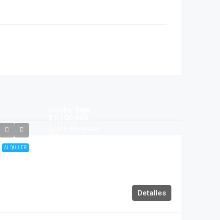
Noche Baja
$1,100,000
$2,000,000
/Noche
Alta
ALQUILER
Detalles