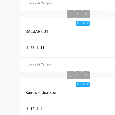
Día Baj
Casas de Campo
$2,500,
$3,500,00
Alta
ALQUILER
SALGAR 001
28
11
Noche
Casas de Campo
baja
$1,050,
$2,000,00
ALQUILER
Kairos – Guatapé
12
4