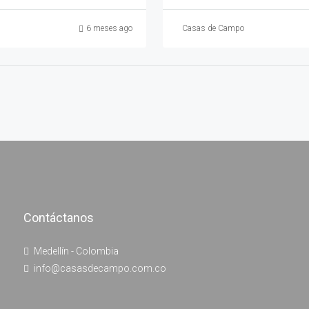
6 meses ago
Casas de Campo
Contáctanos
Medellín - Colombia
info@casasdecampo.com.co