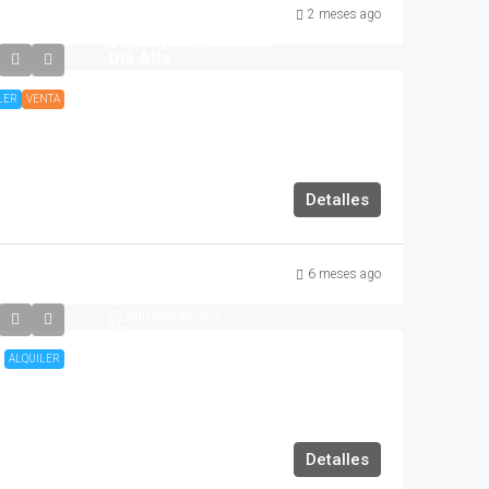
2 meses ago
Día Baja
$1,500,000
/2500000
Día Alta
LER
VENTA
Detalles
Noche Baja
6 meses ago
$2,000,000
$2,600,000
/Noche
Alta
ALQUILER
Detalles