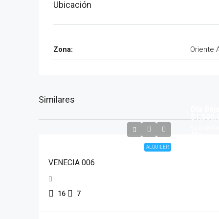
Ubicación
Zona:
Oriente 
Similares
Día Baj
$1,500,
$2,000,00
Alta
ALQUILER
VENECIA 006
16
7