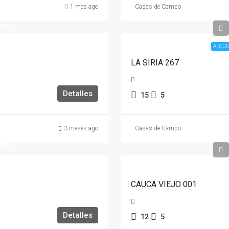
a
1 mes ago
Casas de Campo
000
0
/Día
ALQUI
LA SIRIA 267
Detalles
15
5
3 meses ago
Casas de Campo
000
0
CAUCA VIEJO 001
Detalles
12
5