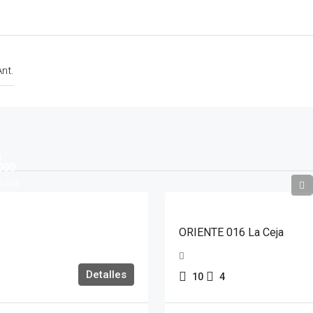
Ant.
a
000
0
/Día
ORIENTE 016 La Ceja
Detalles
10
4