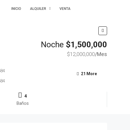
315 5575274
INICIO
ALQUILER
VENTA
Noche
$1,500,000
$12,000,000
/Mes
21 More
4
Baños